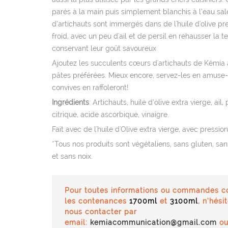
parés à la main puis simplement blanchis à l’eau sal
d’artichauts sont immergés dans de l'huile d'olive pr
froid, avec un peu d'ail et de persil en rehausser la t
conservant leur goût savoureux
Ajoutez les succulents cœurs d'artichauts de Kémia 
pâtes préférées. Mieux encore, servez-les en amuse-
convives en raffoleront!
Ingrédients
: Artichauts, huile d’olive extra vierge, ail, 
citrique, acide ascorbique, vinaigre.
Fait avec de l'huile d'Olive extra vierge, avec pression
*Tous nos produits sont végétaliens, sans gluten, sans
et sans noix.
Pour toutes informations ou commandes c
les contenances
1700ml
et
3100ml
, n’hési
nous contacter par
email:
kemiacommunication@gmail.com
ou