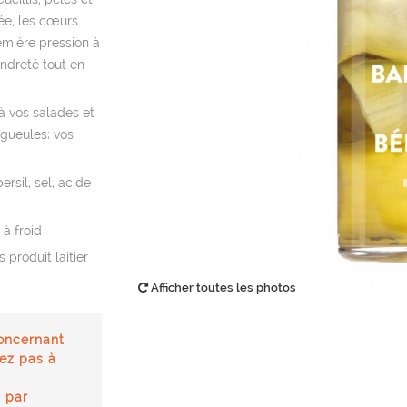
ée, les cœurs
emière pression à
endreté tout en
à vos salades et
gueules; vos
persil, sel, acide
 à froid
 produit laitier
Afficher toutes les photos
oncernant
tez pas à
 par