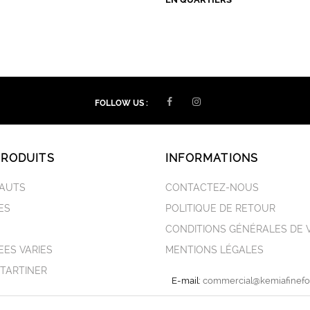
FOLLOW US :
PRODUITS
INFORMATIONS
HAUTS
CONTACTEZ-NOUS
ES
POLITIQUE DE RETOUR
CONDITIONS GÉNÉRALES DE 
ES VARIES
MENTIONS LÉGALES
 TARTINER
E-mail:
commercial@kemiafinef