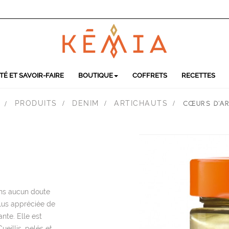
TÉ ET SAVOIR-FAIRE
BOUTIQUE
COFFRETS
RECETTES
PRODUITS
DENIM
ARTICHAUTS
>
>
>
>
CŒURS D'A
sans aucun doute
plus appréciée de
ante. Elle est
ueillis, pelés et