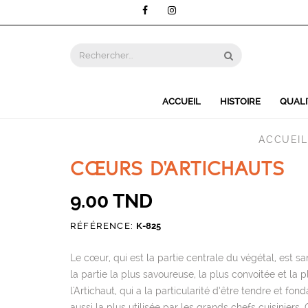
FOLLOW US :
ACCUEIL
HISTOIRE
QUALI
ACCUEIL
CŒURS D'ARTICHAUTS
9.00 TND
RÉFÉRENCE:
K-825
Le cœur, qui est la partie centrale du végétal, est 
la partie la plus savoureuse, la plus convoitée et la 
l'Artichaut, qui a la particularité d’être tendre et fond
aussi la plus utilisée par les grands chefs cuisiniers. C