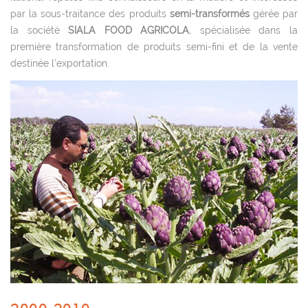
par la sous-traitance des produits
semi-transformés
gérée par
la société
SIALA FOOD AGRICOLA
, spécialisée dans la
première transformation de produits semi-fini et de la vente
destinée l’exportation.